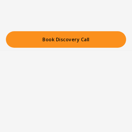
Book Discovery Call
Home
Cúlra Aró
Continuous growth
while enhancing
your brand
integrity