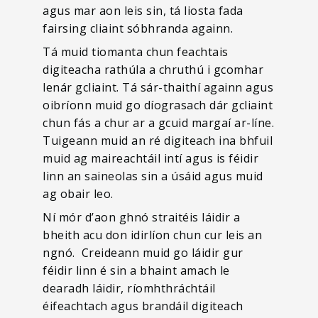
agus mar aon leis sin, tá liosta fada
fairsing cliaint sóbhranda againn.
Tá muid tiomanta chun feachtais
digiteacha rathúla a chruthú i gcomhar
lenár gcliaint. Tá sár-thaithí againn agus
oibríonn muid go díograsach dár gcliaint
chun fás a chur ar a gcuid margaí ar-líne.
Tuigeann muid an ré digiteach ina bhfuil
muid ag maireachtáil intí agus is féidir
linn an saineolas sin a úsáid agus muid
ag obair leo.
Ní mór d’aon ghnó straitéis láidir a
bheith acu don idirlíon chun cur leis an
ngnó. Creideann muid go láidir gur
féidir linn é sin a bhaint amach le
dearadh láidir, ríomhthráchtáil
éifeachtach agus brandáil digiteach