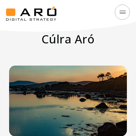
Cúlra
Aró
Aró
Digital
Cúlra Aró
Strategy