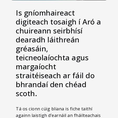
Is gníomhaireact
digiteach tosaigh í Aró a
chuireann seirbhísí
dearadh láithreán
gréasáin,
teicneolaíochta agus
margaíocht
straitéiseach ar fáil do
bhrandaí den chéad
scoth.
Tá os cionn cúig bliana is fiche taithí
againn laistigh d’earnáil an fháilteachais