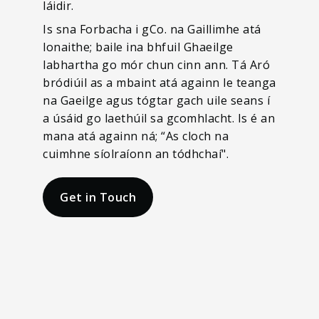
láidir.
Is sna Forbacha i gCo. na Gaillimhe atá
lonaithe; baile ina bhfuil Ghaeilge
labhartha go mór chun cinn ann. Tá Aró
bródiúil as a mbaint atá againn le teanga
na Gaeilge agus tógtar gach uile seans í
a úsáid go laethúil sa gcomhlacht. Is é an
mana atá againn ná; “As cloch na
cuimhne síolraíonn an tódhchaí".
Get in Touch